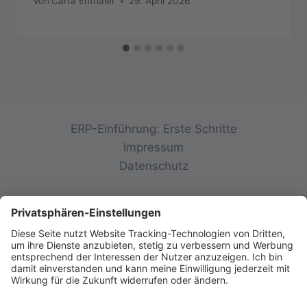
Von
Carra Enthaler
29. April 2026
ERP-Einführung: Erste Schritte
Impressum
Datenschutz
© 2026 init-consulting AG • Ruppertswies 14 •
85092 Kösching • Deutschland