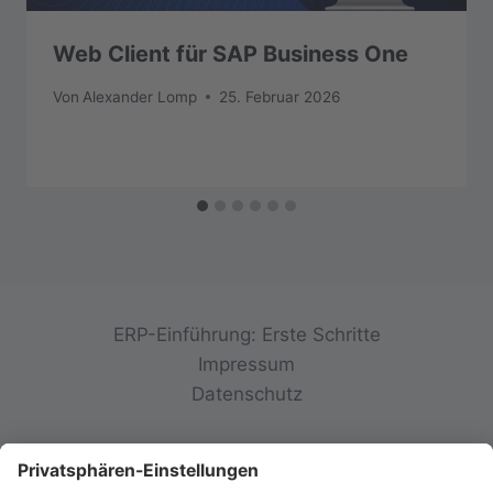
Web Client für SAP Business One
Von
Alexander Lomp
25. Februar 2026
ERP-Einführung: Erste Schritte
Impressum
Datenschutz