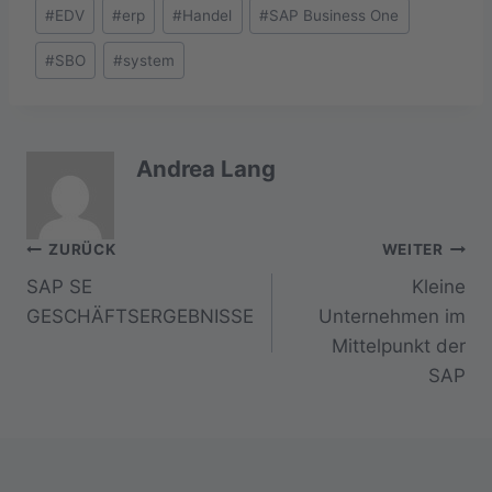
Schlagworte:
#
EDV
#
erp
#
Handel
#
SAP Business One
#
SBO
#
system
Andrea Lang
Beitragsnavigation
ZURÜCK
WEITER
SAP SE
Kleine
GESCHÄFTSERGEBNISSE
Unternehmen im
Mittelpunkt der
SAP