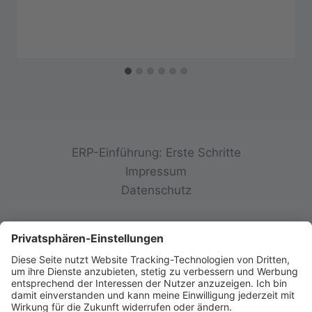
ERP-Einführung: Erste Schritte
Impressum
Datenschutz
© 2026 init-consulting AG • Ruppertswies 14 •
85092 Kösching • Deutschland