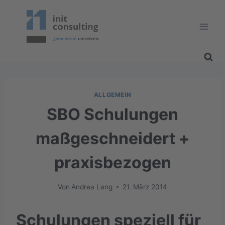
Zum
Inhalt
springen
ALLGEMEIN
SBO Schulungen
maßgeschneidert +
praxisbezogen‎
Von
Andrea Lang
21. März 2014
Schulungen speziell für