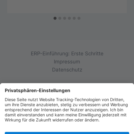
ERP-Einführung: Erste Schritte
Impressum
Datenschutz
© 2026 init-consulting AG • Ruppertswies 14 •
85092 Kösching • Deutschland
FINDE UNS AUF SOCIAL MEDIA