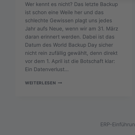
Wer kennt es nicht? Das letzte Backup
ist schon eine Weile her und das
schlechte Gewissen plagt uns jedes
Jahr aufs Neue, wenn wir am 31. März
daran erinnert werden. Dabei ist das
Datum des World Backup Day sicher
nicht rein zufällig gewählt, denn direkt
vor dem 1. April ist die Botschaft klar:
Ein Datenverlust…
WORLD
WEITERLESEN
BACKUP
DAY:
HABEN
SIE
IHRE
DATEN
ERP-Einführung
IM
GRIFF?