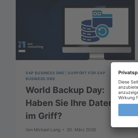
SAP BUSINESS ONE
|
SUPPORT FÜR SAP
BUSINESS ONE
World Backup Day:
Haben Sie Ihre Daten
im Griff?
Von
Michael Lang
30. März 2026