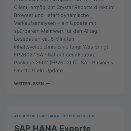
Client, ermöglicht Crystal Reports direkt im
Browser und liefert dynamische
Verkaufsanalysen – ein Update mit
spürbarem Mehrwert für den Alltag.
Lesedauer: ca. 6 Minuten
Inhaltsverzeichnis Einleitung: Was bringt
FP2602? SAP hat mit dem Feature
Package 2602 (FP2602) für SAP Business
One 10.0 ein Update…
SAP
WEITERLESEN
BUSINESS
ONE
10.0
FP2602:
PROCESS
ALLGEMEIN
|
SAP HANA FÜR BUSINESS ONE
MAPS,
WEB-
SAP HANA Experte