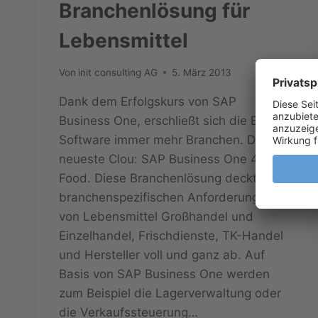
Branchenlösung für
Lebensmittel
Von
init consulting AG
5. März 2013
Dank dem Erfolgskurs von SAP
Business One, erschließt sich die ERP-
Software immer mehr Branchen. Der
neueste Clou: SAP Business One 4
Food. Diese Branchenlösung deckt die
branchenspezifischen Anforderungen
von Lebensmittel Großhandel und
Einzelhandel, Frischdienste, TK-Handel
und Hersteller voll und ganz ab. Auf
Basis von SAP Business One werden
zum Beispiel die Lagerverwaltung oder
die Verkaufssteuerung…