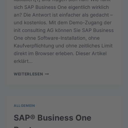
sich SAP Business One eigentlich wirklich
an? Die Antwort ist einfacher als gedacht –
und kostenlos. Mit dem Demo-Zugang der
init consulting AG können Sie SAP Business
One ohne Software-Installation, ohne
Kaufverpflichtung und ohne zeitliches Limit
direkt im Browser erleben. Dieser Artikel
erklärt…
SAP
WEITERLESEN
BUSINESS
ONE
TESTEN:
SCHNELLSTART
IN
ALLGEMEIN
3
SCHRITTEN
SAP® Business One