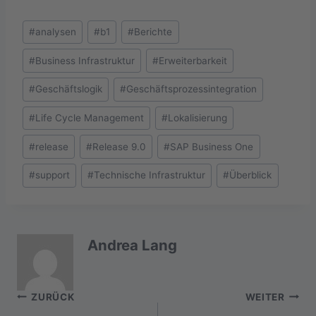
Schlagworte:
#
analysen
#
b1
#
Berichte
#
Business Infrastruktur
#
Erweiterbarkeit
#
Geschäftslogik
#
Geschäftsprozessintegration
#
Life Cycle Management
#
Lokalisierung
#
release
#
Release 9.0
#
SAP Business One
#
support
#
Technische Infrastruktur
#
Überblick
Andrea Lang
Beitragsnavigation
ZURÜCK
WEITER