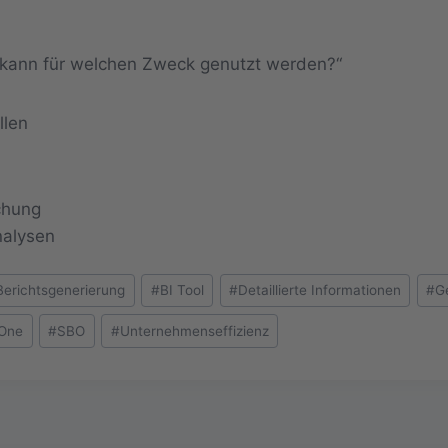
ng kann für welchen Zweck genutzt werden?“
llen
chung
nalysen
Berichtsgenerierung
#
BI Tool
#
Detaillierte Informationen
#
G
 One
#
SBO
#
Unternehmenseffizienz