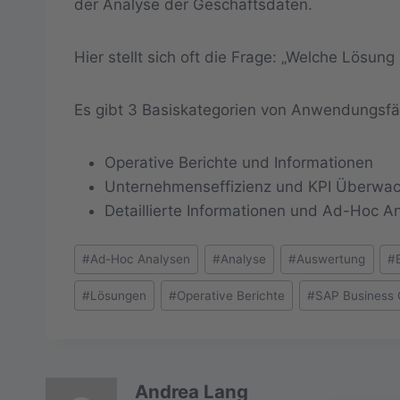
der Analyse der Geschäftsdaten.
Hier stellt sich oft die Frage: „Welche Lösu
Es gibt 3 Basiskategorien von Anwendungsfä
Operative Berichte und Informationen
Unternehmenseffizienz und KPI Überwa
Detaillierte Informationen und Ad-Hoc A
Schlagworte:
#
Ad-Hoc Analysen
#
Analyse
#
Auswertung
#
#
Lösungen
#
Operative Berichte
#
SAP Business
Andrea Lang