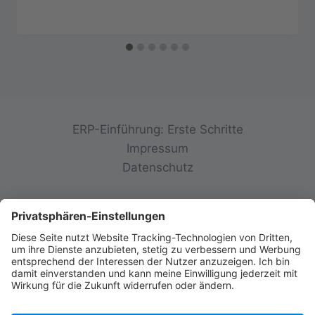
ERP-Einführung: Erste Schritte
Impressum
Datenschutz
© 2026 init-consulting AG • Ruppertswies 14 •
85092 Kösching • Deutschland