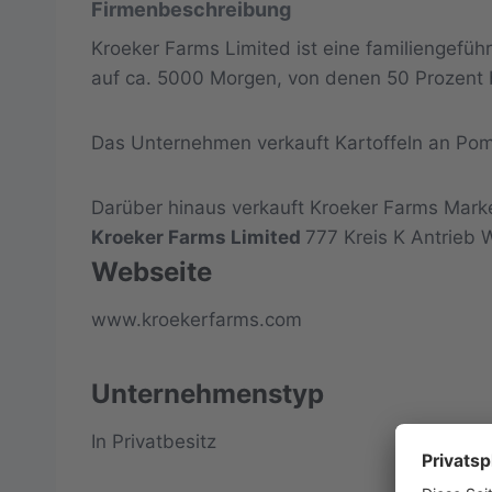
Firmenbeschreibung
Kroeker Farms Limited ist eine familiengefü
auf ca. 5000 Morgen, von denen 50 Prozent
Das Unternehmen verkauft Kartoffeln an Pomm
Darüber hinaus verkauft Kroeker Farms Mark
Kroeker Farms Limited
777 Kreis K Antrieb 
Webseite
www.kroekerfarms.com
Unternehmenstyp
In Privatbesitz