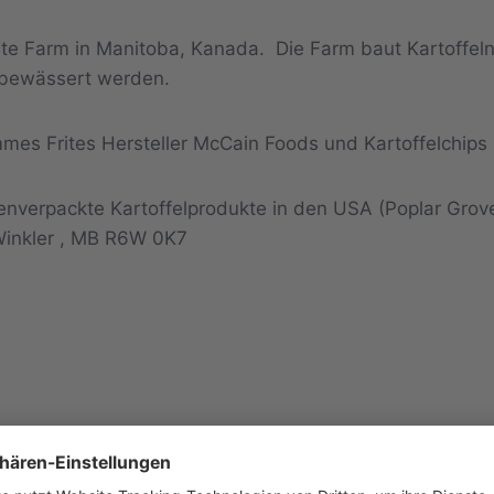
hrte Farm in Manitoba, Kanada. Die Farm baut Kartoffel
 bewässert werden.
es Frites Hersteller McCain Foods und Kartoffelchips 
enverpackte Kartoffelprodukte in den USA (Poplar Grov
Winkler , MB R6W 0K7