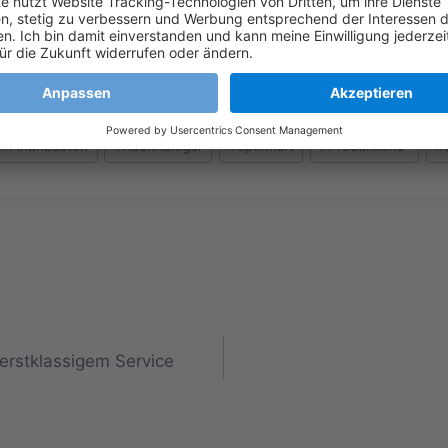
#
Finanzdaten
#
nachhaltiger
#
optimiert
#
Produktions-
#
 erstklassigem Service