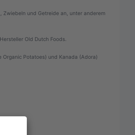
n, Zwiebeln und Getreide an, unter anderem
Hersteller Old Dutch Foods.
e Organic Potatoes) und Kanada (Adora)