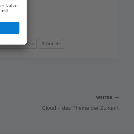
SAP Business One
#
Vertriebs
WEITER
Cloud – das Thema der Zukunft