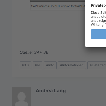
Quelle: SAP SE
Schlagworte:
#
9.0
#
b1
#
Info
#
Informationen
#
Lieferter
Andrea Lang