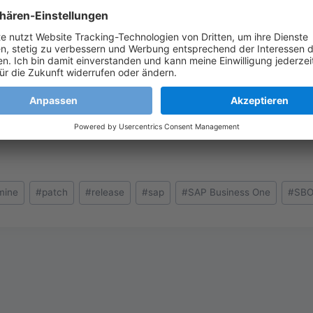
mine
#
patch
#
release
#
sap
#
SAP Business One
#
SB