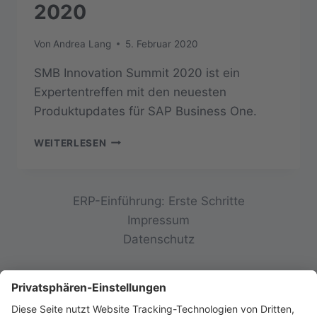
2020
Von
Andrea Lang
5. Februar 2020
SMB Innovation Summit 2020 ist ein
Expertentreffen mit den neuesten
Produktupdates für SAP Business One.
SMB
WEITERLESEN
INNOVATION
SUMMIT
2020
ERP-Einführung: Erste Schritte
Impressum
Datenschutz
© 2026 init-consulting AG • Ruppertswies 14 •