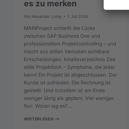
es zu merken
Von
Alexander Lomp
1. Juli 2026
MARIProject schließt die Lücke
zwischen SAP Business One und
professionellem Projektcontrolling – und
macht aus stillen Verlusten sichtbare
Entscheidungen. Inhaltsverzeichnis Das
stille Projektloch – Symptome, die jeder
kennt Ein Projekt ist abgeschlossen. Der
Kunde ist zufrieden. Die Rechnung ist
gestellt. Und trotzdem ist am Ende
weniger übrig als geplant. Viel weniger.
Nur: Woran lag es?…
DAS
WEITERLESEN
STILLE