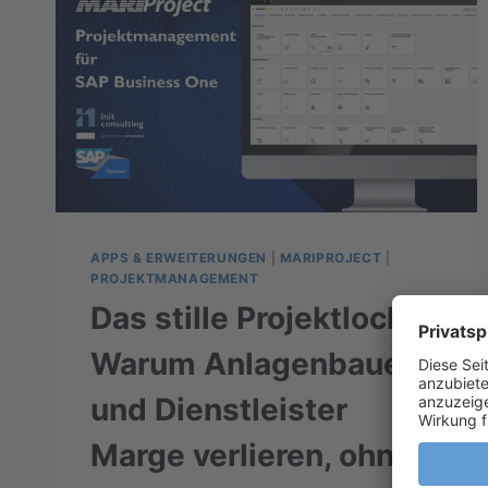
APPS & ERWEITERUNGEN
|
MARIPROJECT
|
PROJEKTMANAGEMENT
Das stille Projektloch:
Warum Anlagenbauer
und Dienstleister
Marge verlieren, ohne