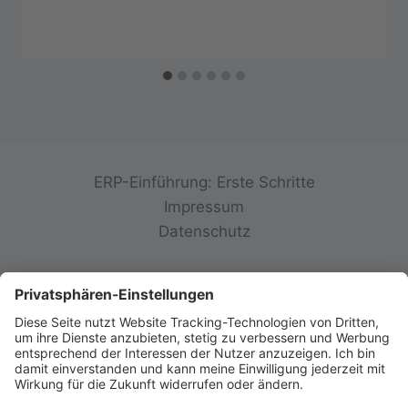
ERP-Einführung: Erste Schritte
Impressum
Datenschutz
© 2026 init-consulting AG • Ruppertswies 14 •
85092 Kösching • Deutschland