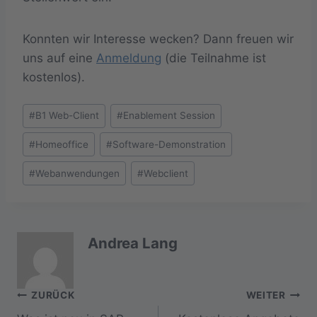
Konnten wir Interesse wecken? Dann freuen wir
uns auf eine
Anmeldung
(die Teilnahme ist
kostenlos).
Schlagworte:
#
B1 Web-Client
#
Enablement Session
#
Homeoffice
#
Software-Demonstration
#
Webanwendungen
#
Webclient
Andrea Lang
Beitragsnavigation
ZURÜCK
WEITER