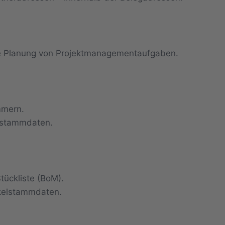
elle Planung von Projektmanagementaufgaben.
mmern.
elstammdaten.
tückliste (BoM).
ikelstammdaten.