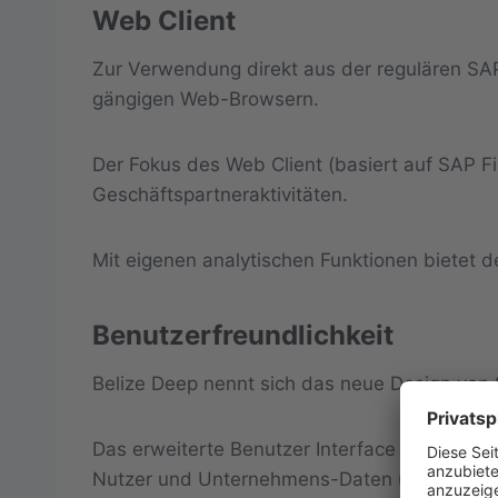
Web Client
Zur Verwendung direkt aus der regulären S
gängigen Web-Browsern.
Der Fokus des Web Client (basiert auf SAP Fio
Geschäftspartneraktivitäten.
Mit eigenen analytischen Funktionen bietet d
Benutzerfreundlichkeit
Belize Deep nennt sich das neue Design von
Das erweiterte Benutzer Interface bietet die
Nutzer und Unternehmens-Daten übersichtli