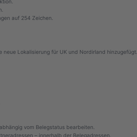
ktion.
n.
gen auf 254 Zeichen.
e neue Lokalisierung für UK und Nordirland hinzugefügt
.
nabhängig vom Belegstatus bearbeiten.
neradressen – innerhalb der Belegadressen.