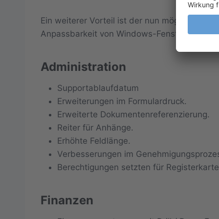
Ein weiterer Vorteil ist der nun mögliche W
Anpassbarkeit von Windows-Fenstern.
Administration
Supportablaufdatum
Erweiterungen im Formulardruck.
Erweiterte Dokumentenreferenzierung.
Reiter für Anhänge.
Erhöhte Feldlänge.
Verbesserungen im Genehmigungsproze
Berechtigungen setzten für Registerkarte
Finanzen