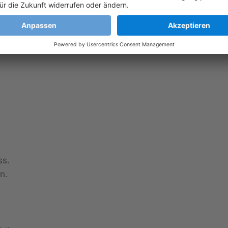
echsel zwischen Unternehmensdatenbanken und die erhöh
ss.
n.