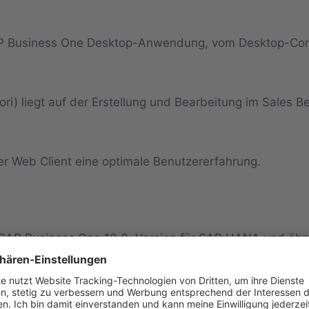
AP Business One Desktop-Anwendung, vom Desktop-Com
ri) liegt auf der Erstellung und Bearbeitung im Sales B
er Web Client eine optimale Benutzererfahrung.
 SAP Business One 10.0, Version für SAP HANA und ähne
 Möglichkeit des Ein- oder Ausblenden der Symbolleiste
ch angezeigt werden.