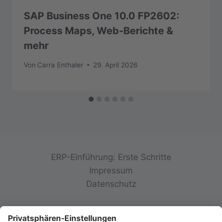
SAP Business One 10.0 FP2602:
Process Maps, Web-Berichte &
mehr
Von
Carra Enthaler
29. April 2026
ERP-Einführung: Erste Schritte
Impressum
Datenschutz