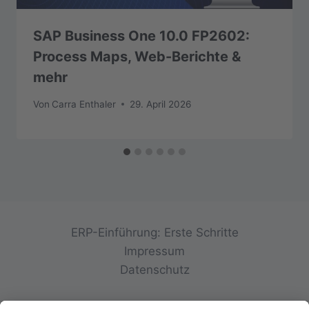
SAP Business One 10.0 FP2602:
Process Maps, Web-Berichte &
mehr
Von
Carra Enthaler
29. April 2026
ERP-Einführung: Erste Schritte
Impressum
Datenschutz