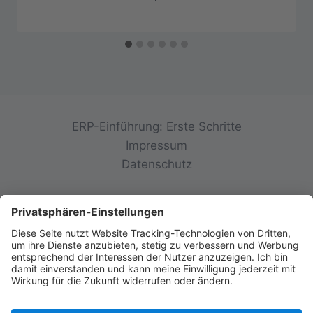
ERP-Einführung: Erste Schritte
Impressum
Datenschutz
© 2026 init-consulting AG • Ruppertswies 14 •
85092 Kösching • Deutschland
FINDE UNS AUF SOCIAL MEDIA