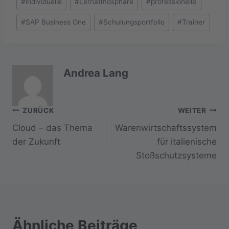
#
individuelle
#
Lernatmosphäre
#
professionelle
#
SAP Business One
#
Schulungsportfolio
#
Trainer
Andrea Lang
Beitragsnavigation
ZURÜCK
WEITER
Cloud – das Thema
Warenwirtschaftssystem
der Zukunft
für italienische
Stoßschutzsysteme
Ähnliche Beiträge