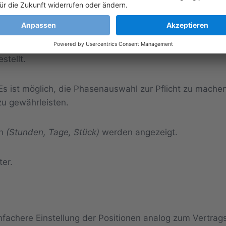
mm
ister „Positionen“ auf eine schnelle Speichertechnik um
ister abgeändert wurden, sodass die Positionen nicht
stellt.
s ist möglich, die Phasenauswahl zur Pflicht zu mache
zu gewährleisten.
en
(Stunden, Tage, Stück)
werden angezeigt.
ter.
nfachere Einstellung der Positionen analog zum Vertrag