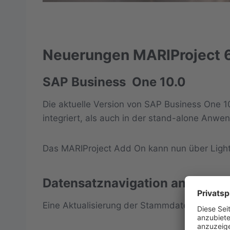
Neuerungen MARIProject 
SAP Business One 10.0
Die aktuelle Version von SAP Business One 1
integriert, als auch in der stand-alone Anwe
Das MARIProject Add On kann nun über Light W
Datensatznavigation an SAP B
Eine Aktualisierung der Stammdatenmasken 