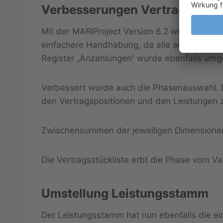
Verbesserungen Vertragssta
Mit der MARIProject Version 6.2 wurde das Reg
einfachere Handhabung, da alle anderen Reg
Register „Anzahlungen“ wurde ebenfalls umge
Verbessert wurde auch die Phasenauswahl. E
den Vertragspositionen und den Leistungen 
Zwischensummen der jeweiligen Dimension
Die Vertragsstückliste erbt die Phase vom Va
Umstellung Leistungsstamm
Der Leistungsstamm hat nun ebenfalls die ei