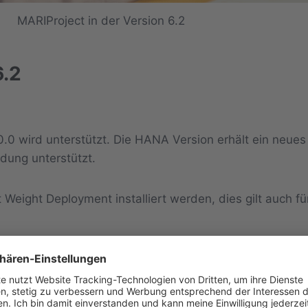
MARIProject in der Version 6.2
6.2
0.0 wird unterstützt. Die HANA Version erhält ein neue
ndung unterstützt.
eight Deployment installiert werden, dies gilt auch für
usiness One angepasst
von MARIProject können Anwender selbst durchführen.