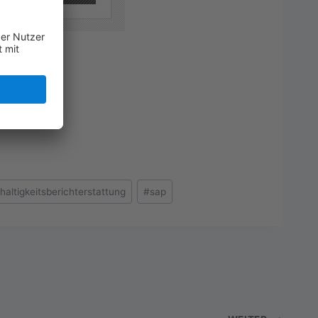
 mit der
haltigkeitsberichterstattung
#
sap