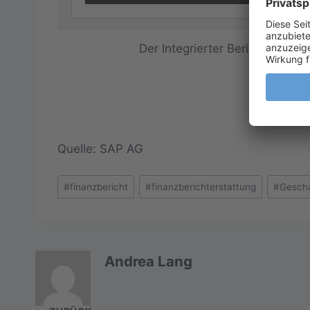
Der Integrierter Bericht der SA
Quelle: SAP AG
Schlagworte:
#
finanzbericht
#
finanzberichterstattung
#
Geschä
Andrea Lang