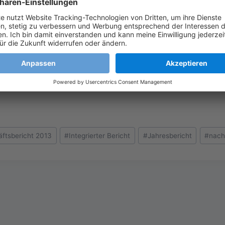
P AG verbindet die traditionelle Finanzberichterstattung
Nachhaltigkeitsberichterstattung
ftsbericht 2013
#
Integrierter Bericht
#
Jahresbericht
#
nach