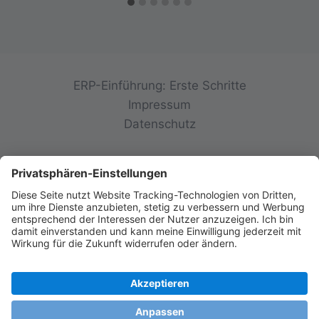
ERP-Einführung: Erste Schritte
Impressum
Datenschutz
© 2026 init-consulting AG • Ruppertswies 14 •
85092 Kösching • Deutschland
FINDE UNS AUF SOCIAL MEDIA