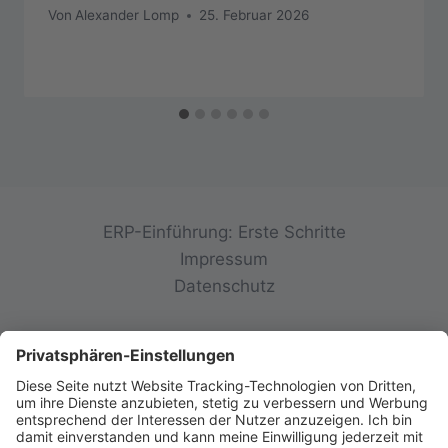
Von
Alexander Lomp
25. Februar 2026
ERP-Einführung: Erste Schritte
Impressum
Datenschutz
© 2026 init-consulting AG • Ruppertswies 14 •
85092 Kösching • Deutschland