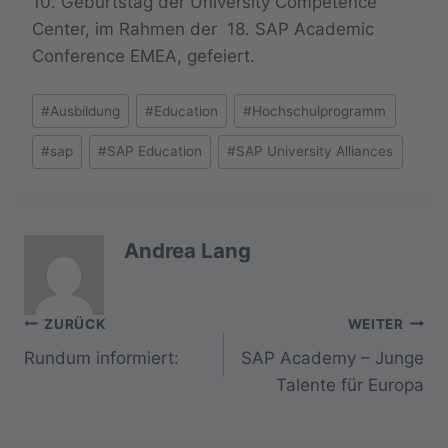
10. Geburtstag der University Competence
Center, im Rahmen der 18. SAP Academic
Conference EMEA, gefeiert.
Schlagworte:
#
Ausbildung
#
Education
#
Hochschulprogramm
#
sap
#
SAP Education
#
SAP University Alliances
Andrea Lang
Beitragsnavigation
ZURÜCK
WEITER
Rundum informiert:
SAP Academy – Junge
Talente für Europa