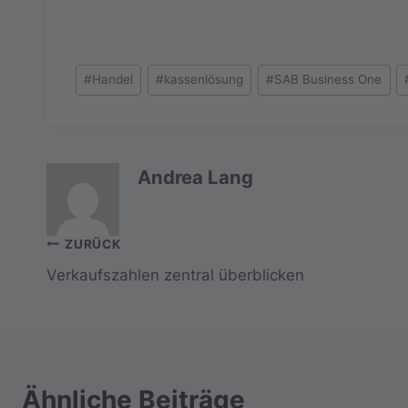
Schlagworte:
#
Handel
#
kassenlösung
#
SAB Business One
Andrea Lang
Beitragsnavigation
ZURÜCK
Verkaufszahlen zentral überblicken
Ähnliche Beiträge